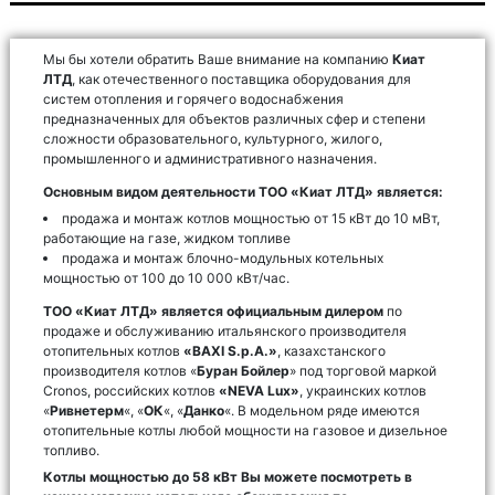
Мы бы хотели обратить Ваше внимание на компанию
Киат
ЛТД
, как отечественного поставщика оборудования для
систем отопления и горячего водоснабжения
предназначенных для объектов различных сфер и степени
сложности образовательного, культурного, жилого,
промышленного и административного назначения.
Основным видом деятельности ТОО «Киат ЛТД» является:
продажа и монтаж котлов мощностью от 15 кВт до 10 мВт,
работающие на газе, жидком топливе
продажа и монтаж блочно-модульных котельных
мощностью от 100 до 10 000 кВт/час.
ТОО «Киат ЛТД»
является официальным дилером
по
продаже и обслуживанию итальянского производителя
отопительных котлов
«ВAXI S.p.A.»
, казахстанского
производителя котлов «
Буран Бойлер
» под торговой маркой
Cronos, российских котлов
«NEVA Lux»
, украинских котлов
«
Ривнетерм
«, «
ОК
«, «
Данко
«. В модельном ряде имеются
отопительные котлы любой мощности на газовое и дизельное
топливо.
Котлы мощностью до 58 кВт Вы можете посмотреть в