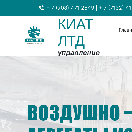
+ 7 (708) 471 2649
+ 7 (7132) 41
|
КИАТ
Глав
ЛТД
управление
теплом