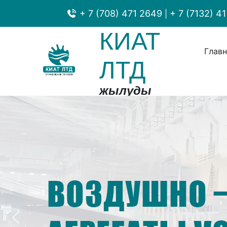
+ 7 (708) 471 2649
+ 7 (7132) 41
|
КИАТ
Глав
ЛТД
жылуды
басқару