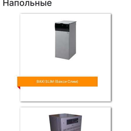
Напольные
BAXI SLIM (Бакси Слим)