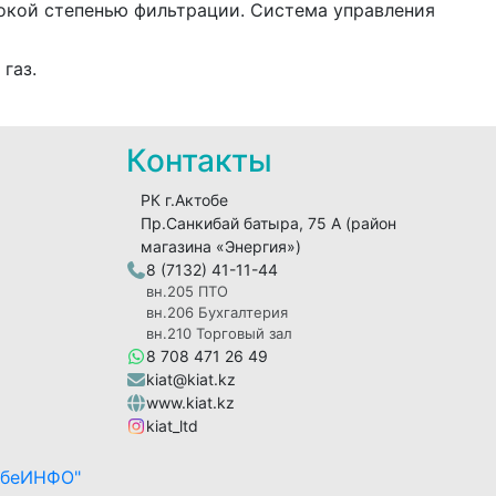
окой степенью фильтрации. Система управления
газ.
Контакты
РК г.Актобе
Пр.Санкибай батыра, 75 А (район
магазина «Энергия»)
8 (7132) 41-11-44
вн.205 ПТО
вн.206 Бухгалтерия
вн.210 Торговый зал
8 708 471 26 49
kiat@kiat.kz
www.kiat.kz
kiat_ltd
обеИНФО"