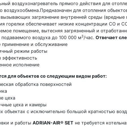
ьный воздухонагреватель прямого действия для отопл
ю воздухообмена.Предназначен для отопления объекто
 вызывающих загрязнение внутренней среды (вредные п
ия горелки обеспечивает низкие концентрации СО и СО
аемое помещение, вытесняя загрязненный и отработан
3
 подаваемого воздуха до 100 000 м
/час.
Oтвечает сл
 применение и обслуживание
ичный режим работы
я эффективность
енное исполнение
ся для объектов со следующим видом работ:
еская обработка поверхностей
ика
е цеха
чные цеха и камеры
х объектах с исключительно большой кратностью воз
овки и работы
ADRIAN-AIR® SET
не требуется котельна