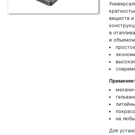
Универсал
кратность
веществ и
конструкц
в отаплив
и объемом
простое
эконом
высока
соврем
Применяет
механич
гальван
литейны
покрасо
на любы
Для устан