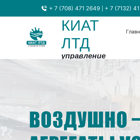
+ 7 (708) 471 2649
+ 7 (7132) 41
|
КИАТ
Глав
ЛТД
управление
теплом